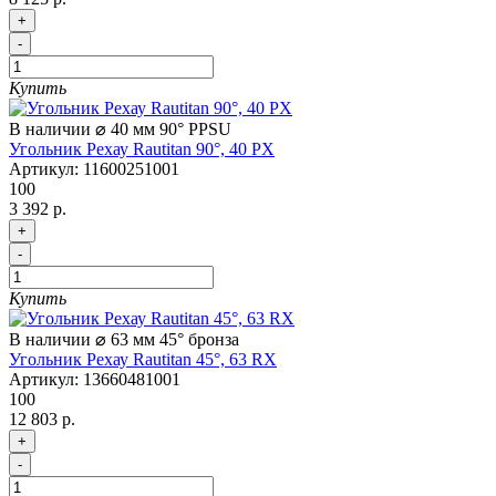
+
-
Купить
В наличии
⌀ 40 мм
90°
PPSU
Угольник Рехау Rautitan 90°, 40 PX
Артикул:
11600251001
100
3 392 р.
+
-
Купить
В наличии
⌀ 63 мм
45°
бронза
Угольник Рехау Rautitan 45°, 63 RX
Артикул:
13660481001
100
12 803 р.
+
-