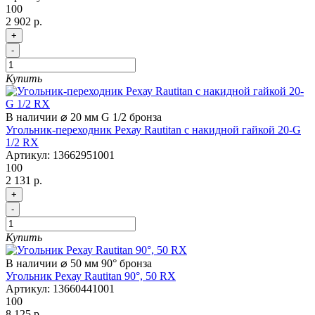
100
2 902 р.
+
-
Купить
В наличии
⌀ 20 мм
G 1/2
бронза
Угольник-переходник Рехау Rautitan с накидной гайкой 20-G
1/2 RX
Артикул:
13662951001
100
2 131 р.
+
-
Купить
В наличии
⌀ 50 мм
90°
бронза
Угольник Рехау Rautitan 90°, 50 RX
Артикул:
13660441001
100
8 125 р.