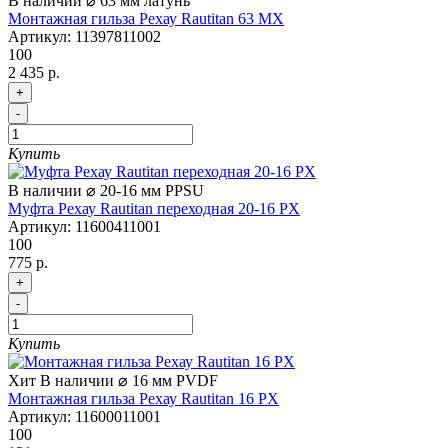
В наличии
⌀ 63 мм
латунь
Монтажная гильза Рехау Rautitan 63 MX
Артикул:
11397811002
100
2 435 р.
+
-
Купить
В наличии
⌀ 20-16 мм
PPSU
Муфта Рехау Rautitan переходная 20-16 PX
Артикул:
11600411001
100
775 р.
+
-
Купить
Хит
В наличии
⌀ 16 мм
PVDF
Монтажная гильза Рехау Rautitan 16 PX
Артикул:
11600011001
100