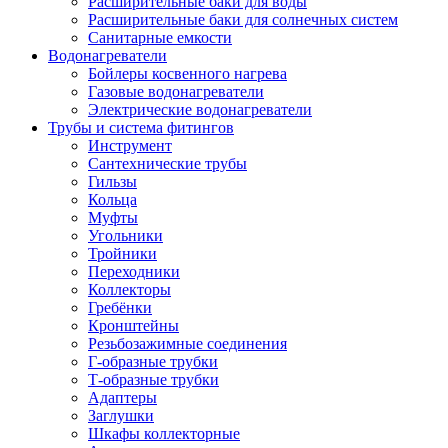
Расширительные баки для воды
Расширительные баки для солнечных систем
Санитарные емкости
Водонагреватели
Бойлеры косвенного нагрева
Газовые водонагреватели
Электрические водонагреватели
Трубы и система фитингов
Инструмент
Сантехнические трубы
Гильзы
Кольца
Муфты
Угольники
Тройники
Переходники
Коллекторы
Гребёнки
Кронштейны
Резьбозажимные соединения
Г-образные трубки
Т-образные трубки
Адаптеры
Заглушки
Шкафы коллекторные