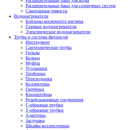
Расширительные баки для воды
Расширительные баки для солнечных систем
Санитарные емкости
Водонагреватели
Бойлеры косвенного нагрева
Газовые водонагреватели
Электрические водонагреватели
Трубы и система фитингов
Инструмент
Сантехнические трубы
Гильзы
Кольца
Муфты
Угольники
Тройники
Переходники
Коллекторы
Гребёнки
Кронштейны
Резьбозажимные соединения
Г-образные трубки
Т-образные трубки
Адаптеры
Заглушки
Шкафы коллекторные