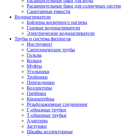
Расширительные баки для воды
Расширительные баки для солнечных систем
Санитарные емкости
Водонагреватели
Бойлеры косвенного нагрева
Газовые водонагреватели
Электрические водонагреватели
Трубы и система фитингов
Инструмент
Сантехнические трубы
Гильзы
Кольца
Муфты
Угольники
Тройники
Переходники
Коллекторы
Гребёнки
Кронштейны
Резьбозажимные соединения
Г-образные трубки
Т-образные трубки
Адаптеры
Заглушки
Шкафы коллекторные