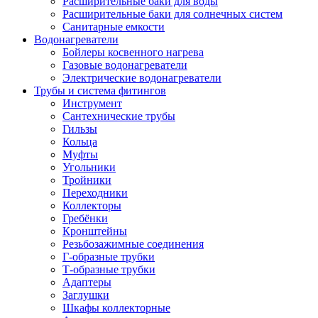
Расширительные баки для воды
Расширительные баки для солнечных систем
Санитарные емкости
Водонагреватели
Бойлеры косвенного нагрева
Газовые водонагреватели
Электрические водонагреватели
Трубы и система фитингов
Инструмент
Сантехнические трубы
Гильзы
Кольца
Муфты
Угольники
Тройники
Переходники
Коллекторы
Гребёнки
Кронштейны
Резьбозажимные соединения
Г-образные трубки
Т-образные трубки
Адаптеры
Заглушки
Шкафы коллекторные