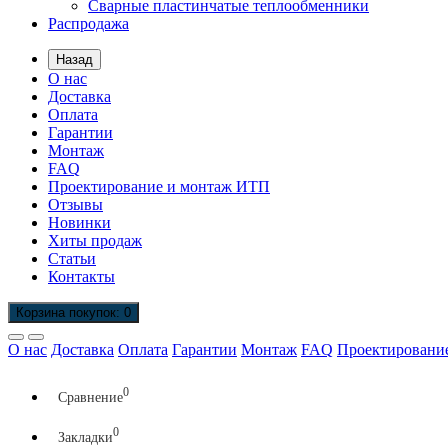
Сварные пластинчатые теплообменники
Распродажа
Назад
О нас
Доставка
Оплата
Гарантии
Монтаж
FAQ
Проектирование и монтаж ИТП
Отзывы
Новинки
Хиты продаж
Статьи
Контакты
Корзина
покупок
: 0
О нас
Доставка
Оплата
Гарантии
Монтаж
FAQ
Проектировани
0
Сравнение
0
Закладки