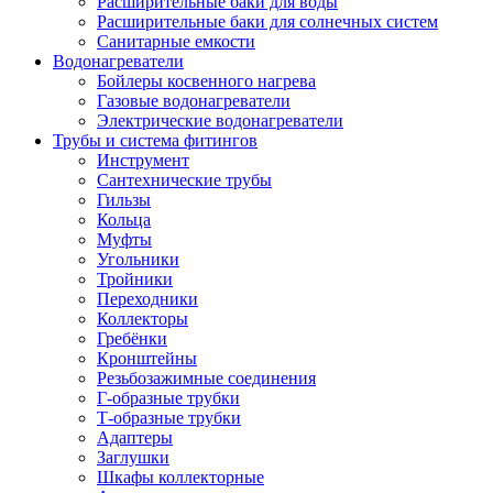
Расширительные баки для воды
Расширительные баки для солнечных систем
Санитарные емкости
Водонагреватели
Бойлеры косвенного нагрева
Газовые водонагреватели
Электрические водонагреватели
Трубы и система фитингов
Инструмент
Сантехнические трубы
Гильзы
Кольца
Муфты
Угольники
Тройники
Переходники
Коллекторы
Гребёнки
Кронштейны
Резьбозажимные соединения
Г-образные трубки
Т-образные трубки
Адаптеры
Заглушки
Шкафы коллекторные