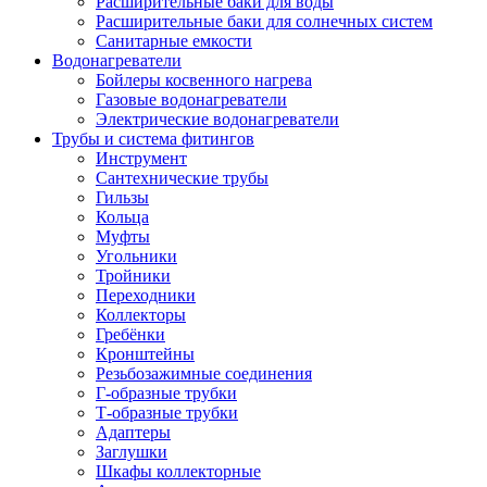
Расширительные баки для воды
Расширительные баки для солнечных систем
Санитарные емкости
Водонагреватели
Бойлеры косвенного нагрева
Газовые водонагреватели
Электрические водонагреватели
Трубы и система фитингов
Инструмент
Сантехнические трубы
Гильзы
Кольца
Муфты
Угольники
Тройники
Переходники
Коллекторы
Гребёнки
Кронштейны
Резьбозажимные соединения
Г-образные трубки
Т-образные трубки
Адаптеры
Заглушки
Шкафы коллекторные