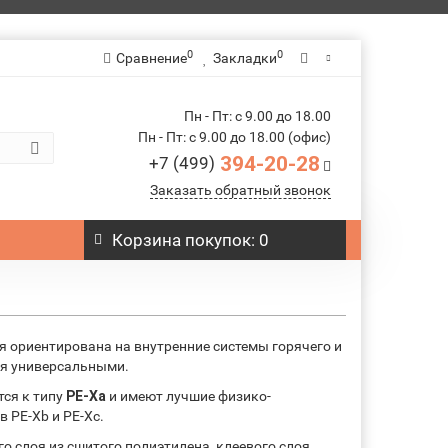
0
0
Сравнение
Закладки
Пн - Пт: с 9.00 до 18.00
Пн - Пт: с 9.00 до 18.00 (офис)
394-20-28
+7 (499)
Заказать обратный звонок
ы
Корзина
покупок
: 0
рая ориентирована на внутренние системы горячего и
ся универсальными.
тся к типу
PE-Xa
и имеют лучшие физико-
 PE-Xb и PE-Xc.
о слоя из сшитого полиэтилена, клеевого слоя,