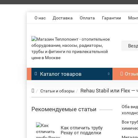
О нас
Доставка
Оплата
Гарантии
Мон
Вез
Каталог
товаров
Отзы
Rehau Stabil или Flex —
Статьи и обзоры
Оба вид
Рекомендуемые статьи
холодно
Все тру
Как отличить трубу
химичес
Рехау от подделки
Металл