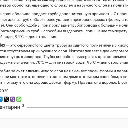
евой оболочки, еще одного слой клея и наружного слоя из полиэт
евая оболочка придает трубе дополнительную прочность. От про
лиэтилена. Трубы Stabil после укладки прекрасно держат форму в т
е). Они особо удобны при прокладке трубопровода с большим коли
Кратковременно трубы способны выдержать повышение температуры
й воды, 95°С — для отопления.
lex
— это серебристого цвета трубы из сшитого полиэтилена с кисло
тся отсутствием армирующего слоя. Изготавливается диаметром от
ию внутрь кислорода. Трубы способны выдержать кратковременно
дуемые значения: 70°C — для питьевой воды, 95°С — для отопления
табил за счет алюминиевого слоя не изменяет своей формы и пара
 при монтаже отопления в частном доме открытым способом, а не п
ь, потому что она хорошо держит форму. Правда, она дороже. В ос
.2020
0
ентарии