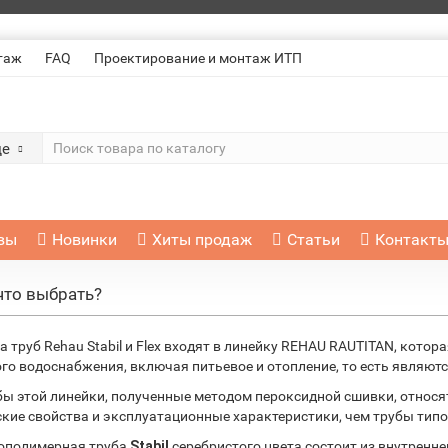
таж
FAQ
Проектирование и монтаж ИТП
де
вы
Новинки
Хиты продаж
Статьи
Контакт
 что выбрать?
а труб Rehau Stabil и Flex входят в линейку REHAU RAUTITAN, кото
го водоснабжения, включая питьевое и отопление, то есть являют
бы этой линейки, полученные методом пероксидной сшивки, относя
кие свойства и эксплуатационные характеристики, чем трубы типов
ополимерная труба
Stabil
серебристого цвета состоит из внутреннег