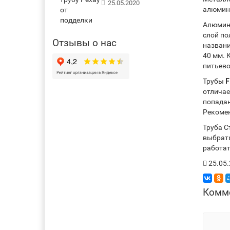
25.05.2020
алюмини
Алюмини
слой по
Отзывы о нас
названи
40 мм. 
питьево
Трубы
F
отличае
попадан
Рекомен
Труба С
выбрать
работат
25.05
Комм