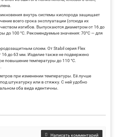
илена.
никновения внутрь системы кислорода защищает
ечение всего срока эксплуатации (отсюда их
чеством изгибов. Выпускаются диаметром от 16 до
 до 100 °С. Рекомендуемые значения: 70°С — для
родозащитным слоем. От Stabil серия Flex
 16 до 63 мм. Изделие также не подвержено
е повышение температуры до 110 °С.
.
метров при изменении температуры. Её лучше
од штукатурку или в стяжку. С ней удобно
тальном оба вида идентичны.
Написать комментарий