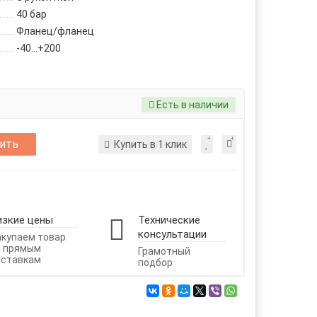
40 бар
Фланец/фланец
-40...+200
Есть в наличии
ить
Купить в 1 клик
изкие цены
Технические
консультации
акупаем товар
о прямым
Грамотный
оставкам
подбор