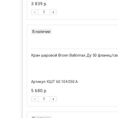
3 839 р.
-
+
В наличии
Кран шаровой Broen Ballomax Ду 50 фланец/сва
Артикул:
КШТ 60.104.050.А
5 680 р.
-
+