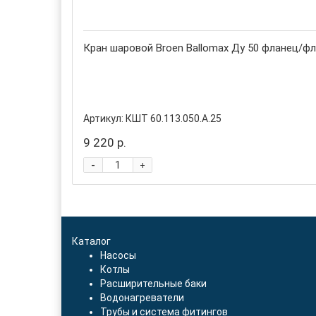
Кран шаровой Broen Ballomax Ду 50 фланец/фла
Артикул:
КШТ 60.113.050.А.25
9 220 р.
-
+
Каталог
Насосы
Котлы
Расширительные баки
Водонагреватели
Трубы и система фитингов