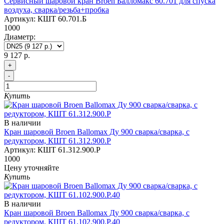
Сервисный шаровой кран Broen Балломакс 60.701 для спуска
воздуха, сварка/резьба+пробка
Артикул:
КШТ 60.701.Б
1000
Диаметр:
9 127 р.
+
-
Купить
В наличии
Кран шаровой Broen Ballomax Ду 900 сварка/сварка, с
редуктором, КШТ 61.312.900.Р
Артикул:
КШТ 61.312.900.Р
1000
Цену уточняйте
Купить
В наличии
Кран шаровой Broen Ballomax Ду 900 сварка/сварка, с
редуктором, КШТ 61.102.900.Р.40