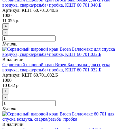
воздуха, сварка/резьба+пробка, КШТ 60.701.040.Б
Артикул:
КШТ 60.701.040.Б
1000
11 055 р.
+
-
Купить
В наличии
Сервисный шаровой кран Broen Балломакс для спуска
воздуха, сварка/резьба+пробка, КШТ 60.701.032.Б
Артикул:
КШТ 60.701.032.Б
1000
10 032 р.
+
-
Купить
В наличии