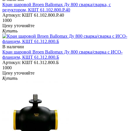
Кран шаровой Broen Ballomax Ду 800 сварка/сварка, с
редуктором, КШТ 61.102.800.Р.40
Артикул:
КШТ 61.102.800.Р.40
1000
Цену уточняйте
Купить
В наличии
Кран шаровой Broen Ballomax Ду 800 сварка/сварка с ИСО-
фланцем, КШТ 61.312.800.Б
Артикул:
КШТ 61.312.800.Б
1000
Цену уточняйте
Купить