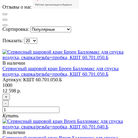
Отзывы о нас
Сортировка:
Показать:
В наличии
Сервисный шаровой кран Броен Балломакс для спуска
воздуха, сварка/резьба+пробка, КШТ 60.701.050.Б
Артикул:
КШТ 60.701.050.Б
1000
12 598 р.
+
-
Купить
В наличии
Сервисный шаровой кран Broen Балломакс для спуска