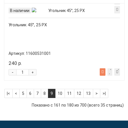
В наличии
Угольник 45°, 25 PX
Артикул:
11600531001
240 р.
-
+
|<
<
5
6
7
8
9
10
11
12
13
>
>|
Показано с 161 по 180 из 700 (всего 35 страниц)